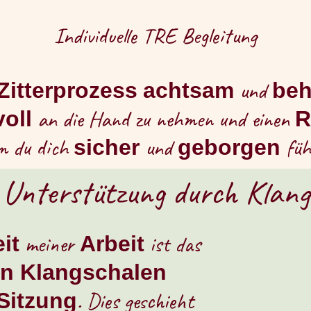
Individuelle TRE Begleitung
und
Zitterprozess
achtsam
be
an die Hand zu nehmen und einen
voll
R
m du dich
und
fühl
sicher
geborgen
 Unterstützung durch Klang
meiner
ist das
it
Arbeit
on Klangschalen
. Dies geschieht
Sitzung