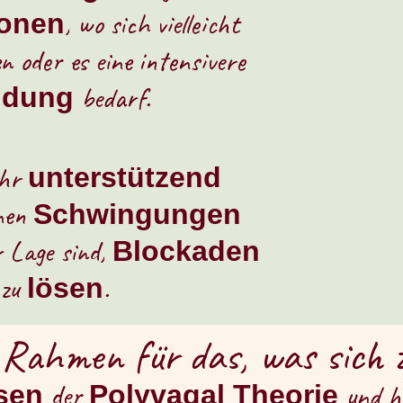
, wo sich vielleicht
ionen
n oder es eine intensivere
bedarf.
ndung
ehr
unterstützend
inen
Schwingungen
 Lage sind,
Blockaden
 zu
.
lösen
 Rahmen für das, was sich 
der
und ha
sen
Polyvagal Theorie