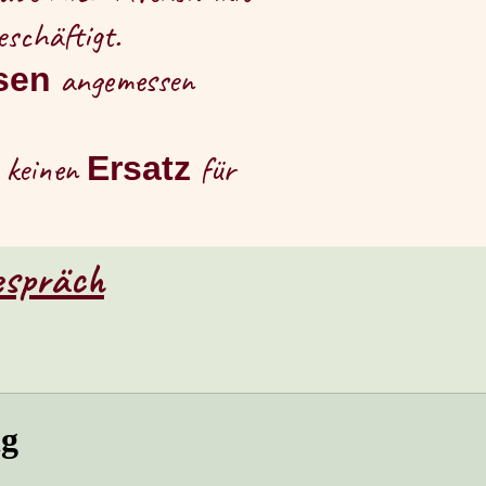
eschäftigt.
angemessen
sen
h keinen
für
Ersatz
espräch
ng