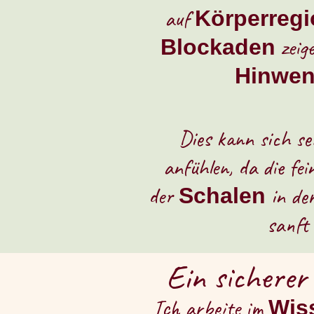
auf
Körperreg
zeige
Blockaden
Hinwe
Dies kann sich s
anfühlen, da die fe
der
in der
Schalen
sanft
Ein sicherer
Ich arbeite im
Wis