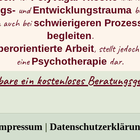
und
b
gs-
Entwicklungstrauma
h auch bei
schwierigeren Prozes
.
begleiten
, stellt jedoc
perorientierte Arbeit
eine
dar.
Psychotherapie
bare ein kostenloses Beratungsg
mpressum
|
Datenschutzerkläru