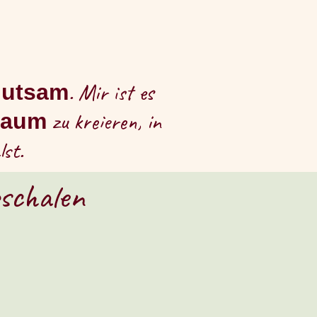
. Mir ist es
hutsam
zu kreieren, in
aum
st.
schalen