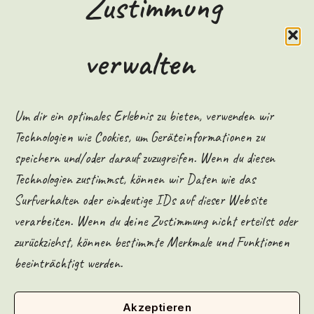
Zustimmung
Name*
verwalten
E-
Mail-
Adresse*
Um dir ein optimales Erlebnis zu bieten, verwenden wir
Website
Technologien wie Cookies, um Geräteinformationen zu
speichern und/oder darauf zuzugreifen. Wenn du diesen
Technologien zustimmst, können wir Daten wie das
Meinen Namen, meine E-Mail-Adresse und meine Website in diesem
Surfverhalten oder eindeutige IDs auf dieser Website
Browser für die nächste Kommentierung speichern.
verarbeiten. Wenn du deine Zustimmung nicht erteilst oder
zurückziehst, können bestimmte Merkmale und Funktionen
beeinträchtigt werden.
Akzeptieren