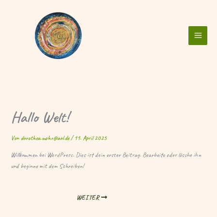
Zum
Inhalt
springen
Hallo Welt!
Von
dorothea.mohr@aol.de
/
11. April 2025
Willkommen bei WordPress. Dies ist dein erster Beitrag. Bearbeite oder lösche ihn
und beginne mit dem Schreiben!
WEITER